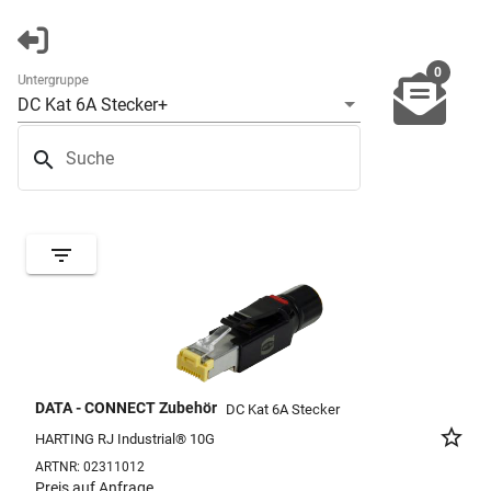
0
Untergruppe
DC Kat 6A Stecker+
search
Suche
filter_list
DATA - CONNECT Zubehör
DC Kat 6A Stecker
star_border
HARTING RJ Industrial® 10G
ARTNR:
02311012
Preis auf Anfrage