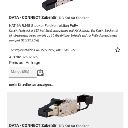
DATA - CONNECT Zubehör
DC Kat 6A Stecker
KAT 6A RJ45-Stecker Feldkonfektion PoE+
Kat.6A Feldstecker, STP, inkl.Staubschutzkappe und Knickschutz. Der Kat6A Stecker ist 
für Übertragungsraten von bis zu 10 Gigabit pro Sekunde und für PoE+-Anwendungen 
geeignet (IEEE802.3at)

star_border
+Leiterquerschnitte AWG 27/7-22/7, AWG 24/1-22/1
ARTNR:
02602025
Preis auf Anfrage
Menge (Stk)
mehr Einzelheiten anzeigen...
DATA - CONNECT Zubehör
DC Kat 6A Stecker