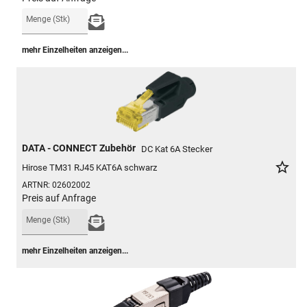
Menge (Stk)
mehr Einzelheiten anzeigen...
DATA - CONNECT Zubehör
DC Kat 6A Stecker
star_border
Hirose TM31 RJ45 KAT6A schwarz
ARTNR:
02602002
Preis auf Anfrage
Menge (Stk)
mehr Einzelheiten anzeigen...